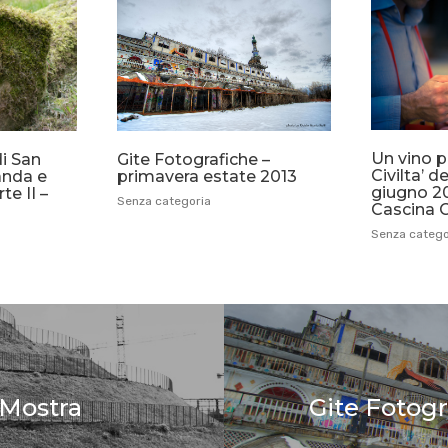
Un vino pe
di San
Gite Fotografiche –
Civilta’ d
anda e
primavera estate 2013
giugno 20
te II –
Senza categoria
Cascina 
Senza catego
 Mostra
Gite Fotogr